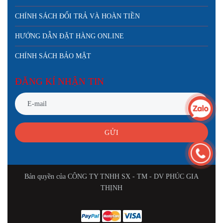
CHÍNH SÁCH ĐỔI TRẢ VÀ HOÀN TIỀN
HƯỚNG DẪN ĐẶT HÀNG ONLINE
CHÍNH SÁCH BẢO MẬT
ĐĂNG KÍ NHẬN TIN
GỬI
Bản quyền của CÔNG TY TNHH SX - TM - DV PHÚC GIA
THỊNH