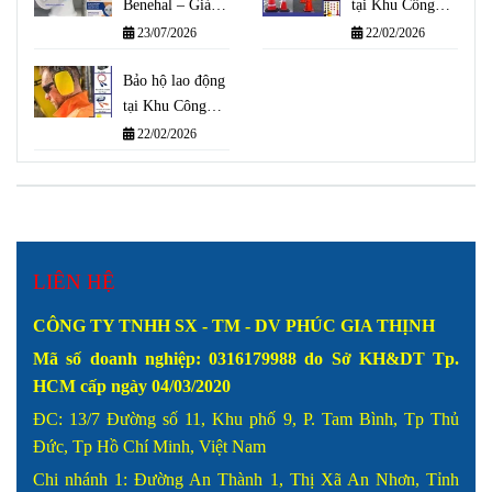
Benehal – Giải
tại Khu Công
pháp bảo vệ hô
Nghiệp Cát Lái
23/07/2026
22/02/2026
hấp đạt tiêu
chuẩn quốc tế
Bảo hộ lao động
tại Khu Công
Nghệ Cao Thành
22/02/2026
Phố Thủ Đức
LIÊN HỆ
CÔNG TY TNHH SX - TM - DV PHÚC GIA THỊNH
Mã số doanh nghiệp: 0316179988
do Sở KH&DT Tp.
HCM cấp ngày 04/03/2020
ĐC: 13/7 Đường số 11, Khu phố 9, P. Tam Bình, Tp Thủ
Đức, Tp Hồ Chí Minh, Việt Nam
Chi nhánh 1: Đường An Thành 1, Thị Xã An Nhơn, Tỉnh