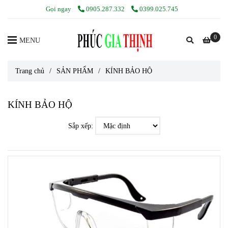
Gọi ngay
0905.287.332
0399.025.745
0
MENU
Trang chủ
/
SẢN PHẨM
/
KÍNH BẢO HỘ
KÍNH BẢO HỘ
Sắp xếp: