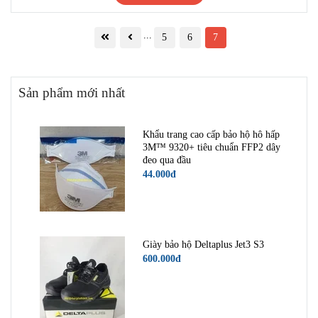
...
5
6
7
Sản phẩm mới nhất
Khẩu trang cao cấp bảo hộ hô hấp
3M™ 9320+ tiêu chuẩn FFP2 dây
đeo qua đầu
44.000đ
Giày bảo hộ Deltaplus Jet3 S3
600.000đ