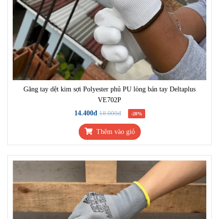
Găng tay dệt kim sợi Polyester phủ PU lòng bán tay Deltaplus
VE702P
14.400đ
18.000đ
-20%
Thêm vào giỏ