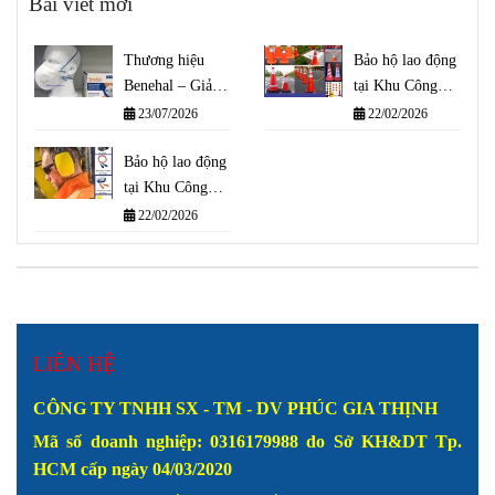
Bài viết mới
Thương hiệu
Bảo hộ lao động
Benehal – Giải
tại Khu Công
pháp bảo vệ hô
Nghiệp Cát Lái
23/07/2026
22/02/2026
hấp đạt tiêu
chuẩn quốc tế
Bảo hộ lao động
tại Khu Công
Nghệ Cao Thành
22/02/2026
Phố Thủ Đức
LIÊN HỆ
CÔNG TY TNHH SX - TM - DV PHÚC GIA THỊNH
Mã số doanh nghiệp: 0316179988
do Sở KH&DT Tp.
HCM cấp ngày 04/03/2020