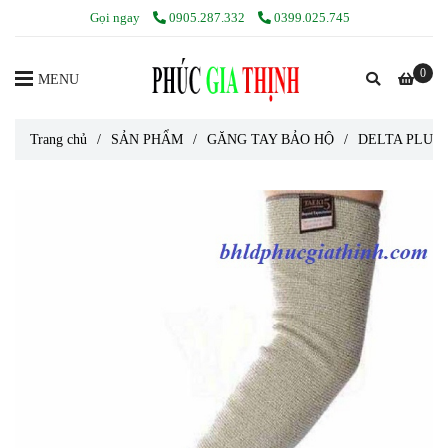
Gọi ngay
0905.287.332
0399.025.745
0
MENU
Trang chủ
/
SẢN PHẨM
/
GĂNG TAY BẢO HỘ
/
DELTA PLUS