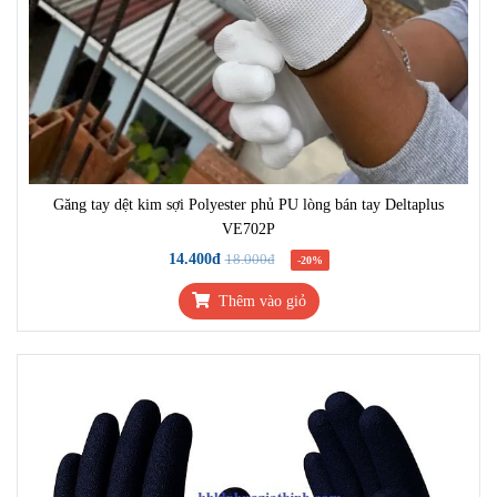
Găng tay dệt kim sợi Polyester phủ PU lòng bán tay Deltaplus
VE702P
14.400đ
18.000đ
-20%
Thêm vào giỏ