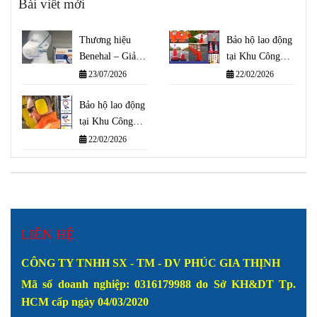
Bài viết mới
Thương hiệu
Bảo hộ lao động
Benehal – Giải
tại Khu Công
pháp bảo vệ hô
Nghiệp Cát Lái
23/07/2026
22/02/2026
hấp đạt tiêu
chuẩn quốc tế
Bảo hộ lao động
tại Khu Công
Nghệ Cao Thành
22/02/2026
Phố Thủ Đức
LIÊN HỆ
CÔNG TY TNHH SX - TM - DV PHÚC GIA THỊNH
Mã số doanh nghiệp: 0316179988
do Sở KH&DT Tp.
HCM cấp ngày 04/03/2020