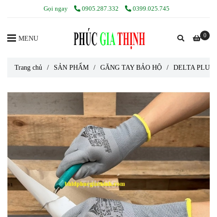
Gọi ngay
0905.287.332
0399.025.745
0
MENU
Trang chủ
/
SẢN PHẨM
/
GĂNG TAY BẢO HỘ
/
DELTA PLUS