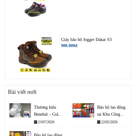
Giày bảo hộ Jogger Dakar S3
900.000đ
Bài viết mới
Thương hiệu
Bảo hộ lao động
Benehal – Giải
tại Khu Công
pháp bảo vệ hô
Nghiệp Cát Lái
23/07/2026
22/02/2026
hấp đạt tiêu
chuẩn quốc tế
Bảo hộ lao động