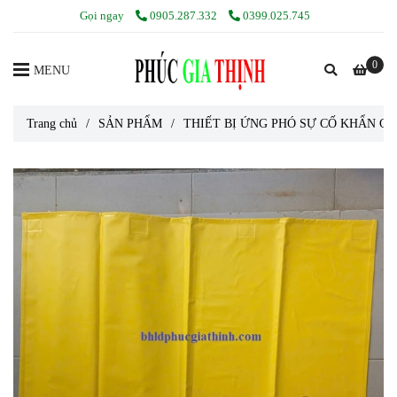
Gọi ngay
0905.287.332
0399.025.745
0
MENU
Trang chủ
/
SẢN PHẨM
/
THIẾT BỊ ỨNG PHÓ SỰ CỐ KHẨN CẤ