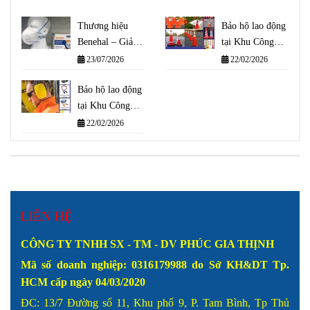
Thương hiệu
Bảo hộ lao động
Benehal – Giải
tại Khu Công
pháp bảo vệ hô
Nghiệp Cát Lái
23/07/2026
22/02/2026
hấp đạt tiêu
chuẩn quốc tế
Bảo hộ lao động
tại Khu Công
Nghệ Cao Thành
22/02/2026
Phố Thủ Đức
LIÊN HỆ
CÔNG TY TNHH SX - TM - DV PHÚC GIA THỊNH
Mã số doanh nghiệp: 0316179988
do Sở KH&DT Tp.
HCM cấp ngày 04/03/2020
ĐC: 13/7 Đường số 11, Khu phố 9, P. Tam Bình, Tp Thủ