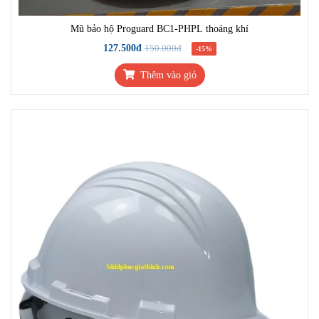
Mũ bảo hộ Proguard BC1-PHPL thoáng khí
127.500đ
150.000đ
-15%
Thêm vào giỏ