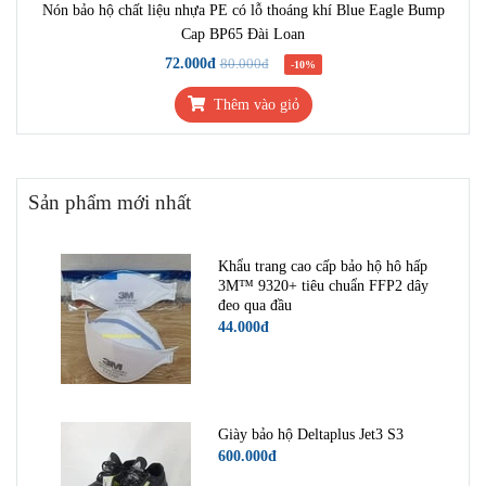
Nón bảo hộ chất liệu nhựa PE có lỗ thoáng khí Blue Eagle Bump
Cap BP65 Đài Loan
72.000đ
80.000đ
-10%
Thêm vào giỏ
Sản phẩm mới nhất
Khẩu trang cao cấp bảo hộ hô hấp
3M™ 9320+ tiêu chuẩn FFP2 dây
đeo qua đầu
44.000đ
Giày bảo hộ Deltaplus Jet3 S3
600.000đ