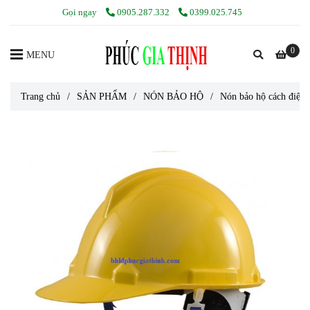
Gọi ngay
0905.287.332
0399.025.745
0
MENU
Trang chủ
/
SẢN PHẨM
/
NÓN BẢO HỘ
/
Nón bảo hộ cách điện