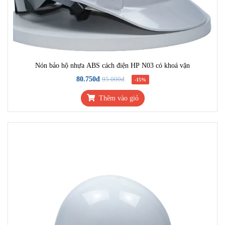
Nón bảo hộ nhựa ABS cách điện HP N03 có khoá vặn
80.750đ
95.000đ
-15%
Thêm vào giỏ